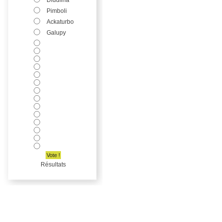
Diddlina
Pimboli
Ackaturbo
Galupy
Vote !
Résultats