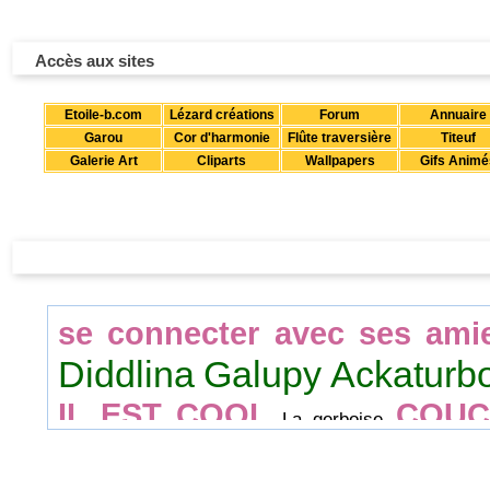
Accès aux sites
Etoile-b.com
Lézard créations
Forum
Annuaire
Garou
Cor d'harmonie
Flûte traversière
Titeuf
Galerie Art
Cliparts
Wallpapers
Gifs Animé
se connecter avec ses ami
Diddlina
Galupy
Ackaturb
IL EST COOL
COU
La gerboise
Diddldingue
Dates clés
F