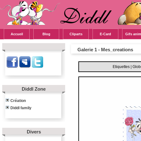
Accueil
Blog
Cliparts
E-Card
Gifs ani
Galerie 1 - Mes_creations
Etiquettes
|
Glob
Diddl Zone
Création
Diddl family
Divers