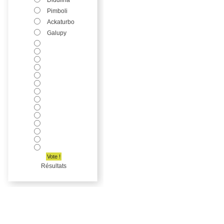
Diddlina
Pimboli
Ackaturbo
Galupy
Vote !
Résultats