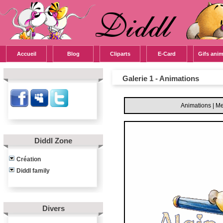
Accueil
Blog
Cliparts
E-Card
Gifs ani
Galerie 1 - Animations
Animations
|
Me
Diddl Zone
Création
Diddl family
Divers