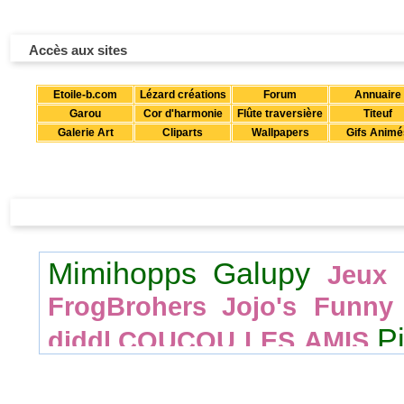
Accès aux sites
Etoile-b.com
Lézard créations
Forum
Annuaire
Garou
Cor d'harmonie
Flûte traversière
Titeuf
Galerie Art
Cliparts
Wallpapers
Gifs Animé
Mimihopps
Galupy
Jeux
FrogBrohers
Jojo's Funny
P
diddl
COUCOU LES AMIS
Dates clés
Casse briq
Vanillivi