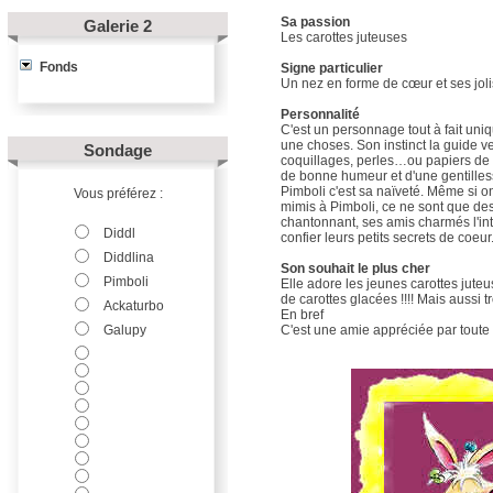
Sa passion
Galerie 2
Les carottes juteuses
Fonds
Signe particulier
Un nez en forme de cœur et ses jol
Personnalité
C'est un personnage tout à fait uniq
une choses. Son instinct la guide ver
Sondage
coquillages, perles…ou papiers de b
de bonne humeur et d'une gentille
Pimboli c'est sa naïveté. Même si on
Vous préférez :
mimis à Pimboli, ce ne sont que de
chantonnant, ses amis charmés l'inte
Diddl
confier leurs petits secrets de coeur
Diddlina
Son souhait le plus cher
Pimboli
Elle adore les jeunes carottes jute
de carottes glacées !!!! Mais aussi tro
Ackaturbo
En bref
Galupy
C'est une amie appréciée par tout