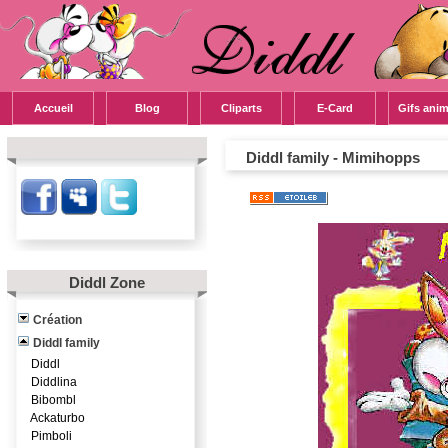
Accueil
Blog
Cliparts
E-Card
Gifs ani
Diddl family -
Mimihopps
Diddl Zone
Création
Diddl family
Diddl
Diddlina
Bibombl
Ackaturbo
Pimboli