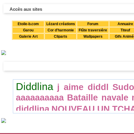
Accès aux sites
Etoile-b.com
Lézard créations
Forum
Annuaire
Garou
Cor d'harmonie
Flûte traversière
Titeuf
Galerie Art
Cliparts
Wallpapers
Gifs Animé
Diddlina
j aime diddl
Sudo
aaaaaaaaaa
Bataille navale
diddlina
NOUVEAU UN TCH
Diddldingue
Joe
Trop cool
Mimihopps
rugby
Je suis r