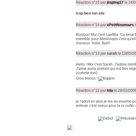
Réaction n°15
par
jingting17
le 24/
trop bien ton site
Réaction n°14
par
xPetitNounours
l
Bonjour! Moi c'est Laetitia. Ca serai 
exemble pour Mimihopps c'est qu'ell
cheveux. Voila. Bye!!
Réaction n°13
par
sarah
le 13/05/2
Hello ! Moi c'est Sarah. J'adore mimi
J'aime aussi pimboli qui est très mig
(comme moi).
Gros bisous !
Réaction n°12
par
lola
le 28/02/200
je l'adort en plus je les en enorme
enlever c'est noeux pour la re coifer