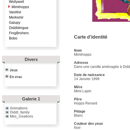
Wollywell
Mimihopps
Vanillivi
Merksmir
Galupy
Diddldingue
FrogBrohers
Carte d'identité
Bobo
Nom
Mimihopps
Divers
Adresse
Dans une carotte aménagée à Didd
Jeux
Date de naissance
En vrac
14 Janvier 1999
Mère
Mimi Lapin
Galerie 1
Père
Hopps Renard
Animations
Pëlage
Diddl_family
Blanc
Mes_creations
Couleur des yeux
Noir