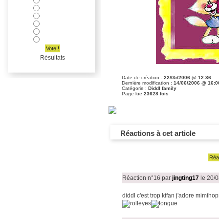
Vote !
Résultats
Date de création :
22/05/2006 @ 12:36
Dernière modification :
14/06/2006 @ 16:0
Catégorie :
Diddl family
Page lue
23628 fois
Réactions à cet article
Réag
Réaction n°16
par
jingting17
le 20/
diddl c'est trop kifan j'adore mimihop